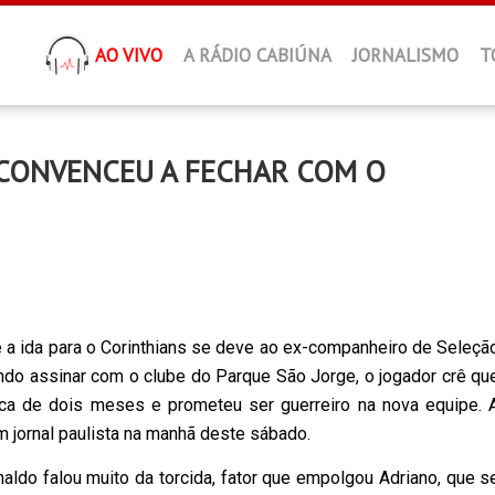
AO VIVO
A RÁDIO CABIÚNA
JORNALISMO
T
CONVENCEU A FECHAR COM O
e a ida para o Corinthians se deve ao ex-companheiro de Seleçã
tando assinar com o clube do Parque São Jorge, o jogador crê qu
rca de dois meses e prometeu ser guerreiro na nova equipe. 
m jornal paulista na manhã deste sábado.
aldo falou muito da torcida, fator que empolgou Adriano, que s