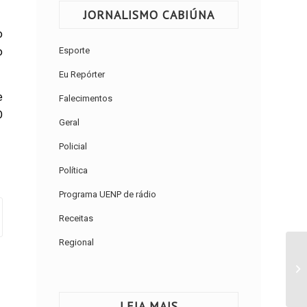
JORNALISMO CABIÚNA
o
o
Esporte
Eu Repórter
e
Falecimentos
O
Geral
Policial
Política
Programa UENP de rádio
Receitas
Regional
LEIA MAIS