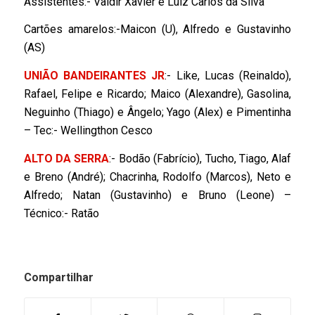
Assistentes:- Valdir Xavier e Luiz Carlos da Silva
Cartões amarelos:-Maicon (U), Alfredo e Gustavinho
(AS)
UNIÃO BANDEIRANTES JR
:- Like, Lucas (Reinaldo),
Rafael, Felipe e Ricardo; Maico (Alexandre), Gasolina,
Neguinho (Thiago) e Ângelo; Yago (Alex) e Pimentinha
– Tec:- Wellingthon Cesco
ALTO DA SERRA
:- Bodão (Fabrício), Tucho, Tiago, Alaf
e Breno (André); Chacrinha, Rodolfo (Marcos), Neto e
Alfredo; Natan (Gustavinho) e Bruno (Leone) –
Técnico:- Ratão
Compartilhar