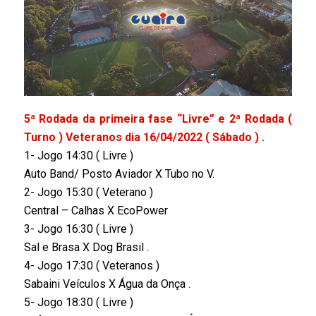
5ª Rodada da primeira fase “Livre” e 2ª Rodada (
Turno ) Veteranos dia 16/04/2022 ( Sábado ) .
1- Jogo 14:30 ( Livre )
Auto Band/ Posto Aviador X Tubo no V.
2- Jogo 15:30 ( Veterano )
Central – Calhas X EcoPower
3- Jogo 16:30 ( Livre )
Sal e Brasa X Dog Brasil .
4- Jogo 17:30 ( Veteranos )
Sabaini Veículos X Água da Onça .
5- Jogo 18:30 ( Livre )