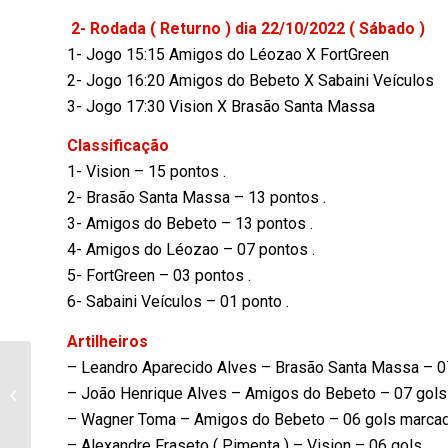
2- Rodada ( Returno ) dia 22/10/2022 ( Sábado )
1- Jogo 15:15 Amigos do Léozao X FortGreen
2- Jogo 16:20 Amigos do Bebeto X Sabaini Veículos
3- Jogo 17:30 Vision X Brasão Santa Massa
Classificação
1- Vision – 15 pontos .
2- Brasão Santa Massa – 13 pontos .
3- Amigos do Bebeto – 13 pontos .
4- Amigos do Léozao – 07 pontos .
5- FortGreen – 03 pontos .
6- Sabaini Veículos – 01 ponto .
Artilheiros
– Leandro Aparecido Alves – Brasão Santa Massa – 0
Atendendo a uma
medida judicial
– João Henrique Alves – Amigos do Bebeto – 07 gols
prefeitura de
– Wagner Toma – Amigos do Bebeto – 06 gols marca
Bandeirantes viabiliza
– Alexandre Fraseto ( Pimenta ) – Vision – 06 gols