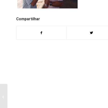
Compartilhar
Ocorrências Policiais do
dia 02 para 03 de
Setembro de 2016 de
Bandeirantes...