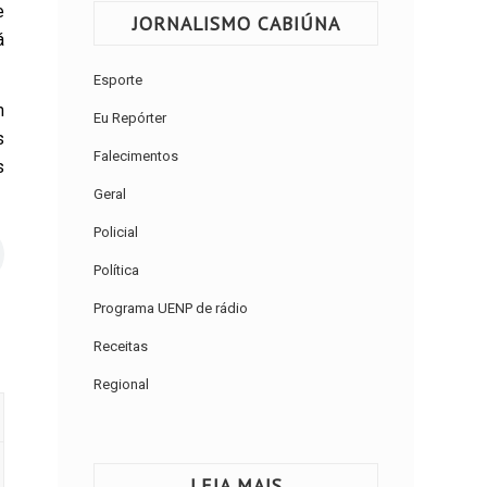
e
JORNALISMO CABIÚNA
á
Esporte
m
Eu Repórter
s
Falecimentos
s
Geral
Policial
Política
Programa UENP de rádio
Receitas
Regional
LEIA MAIS