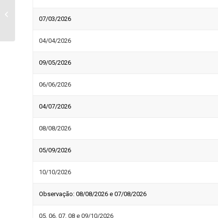
Programa UENP de
Rádio – 06 de
07/03/2026
Dezembro de 2025 –
Tema: Projeto
04/04/2026
A.M.O.V.E...
09/05/2026
06/06/2026
04/07/2026
08/08/2026
05/09/2026
10/10/2026
Observação: 08/08/2026 e 07/08/2026
05, 06, 07, 08 e 09/10/2026