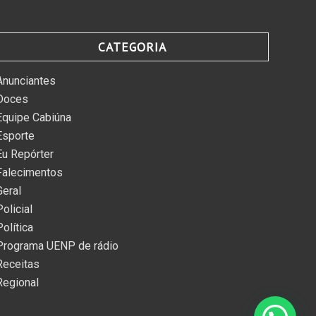
CATEGORIA
Anunciantes
Doces
Equipe Cabiúna
Esporte
Eu Repórter
Falecimentos
Geral
Policial
Política
Programa UENP de rádio
Receitas
Regional