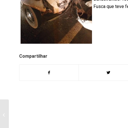
Fusca que teve f
Compartilhar
Agricultor de Sertaneja
Morre em acidente
após capotar o carro