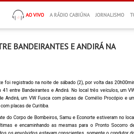
AO VIVO
A RÁDIO CABIÚNA
JORNALISMO
T
TRE BANDEIRANTES E ANDIRÁ NA
e foi registrado na noite de sábado (2), por volta das 20h00mi
41 entre Bandeirantes e Andirá. No local três veículos, um V
de Andirá, um VW Fusca com placas de Cornélio Procópio e u
 com placas de Curitiba.
te do Corpo de Bombeiros, Samu e Econorte estiveram no loca
vítimas e encaminhando as mesmas para o Pronto Socorro d
dos os envolvidos estavam conscientes, somente o condutor d