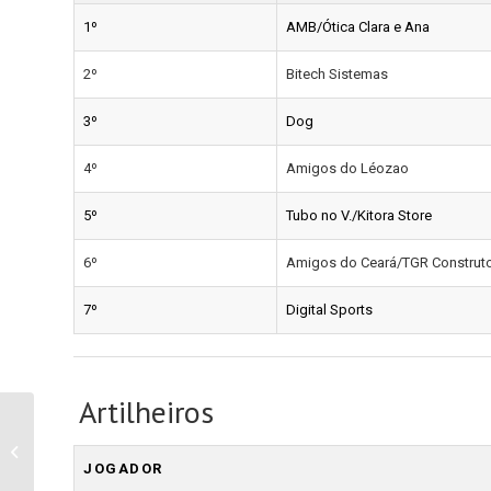
1º
AMB/Ótica Clara e Ana
2º
Bitech Sistemas
3º
Dog
4º
Amigos do Léozao
5º
Tubo no V./Kitora Store
6º
Amigos do Ceará/TGR Construt
7º
Digital Sports
Artilheiros
Bandeirantes entra no
clima da Copa e
anuncia obras de
JOGADOR
infraestrutura e asfalto...