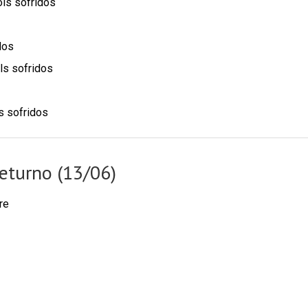
ols sofridos
dos
ls sofridos
s sofridos
eturno (13/06)
re