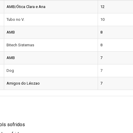
AMB/Ótica Clara e Ana
12
Tubo no V.
10
AMB
8
Bitech Sistemas
8
AMB
7
Dog
7
Amigos do Léozao
7
ols sofridos