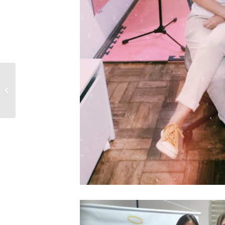
Resultados da 1ª
rodada do campeonato
de Futebol Suíço ” Livre
”...