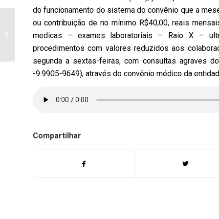
do funcionamento do sistema do convênio que a mes
PM de Bandeirantes
ou contribuição de no mínimo R$40,00, reais mensai
recupera celular e uma
medicas – exames laboratoriais – Raio X – ultra
pessoa vai parar na
procedimentos com valores reduzidos aos colaborad
delegacia
segunda a sextas-feiras, com consultas agraves d
-9.9905-9649), através do convênio médico da entidad
Compartilhar