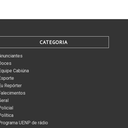
CATEGORIA
Anunciantes
Doces
Equipe Cabiúna
Esporte
Eu Repórter
Falecimentos
Geral
Policial
Política
Programa UENP de rádio