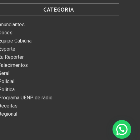
CATEGORIA
Anunciantes
Doces
Equipe Cabiúna
Esporte
Eu Repórter
Falecimentos
Geral
Policial
Política
Programa UENP de rádio
Receitas
Regional