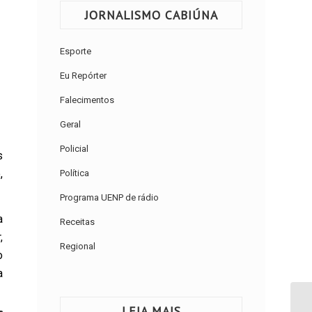
JORNALISMO CABIÚNA
Esporte
Eu Repórter
Falecimentos
Geral
Policial
s
,
Política
Programa UENP de rádio
a
Receitas
,
Regional
o
a
LEIA MAIS