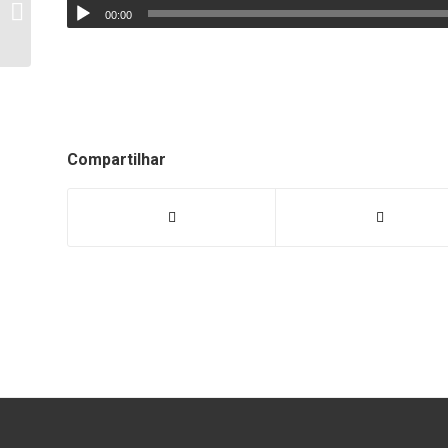
Antimanicomial!,
00:00
garante a preservação
dos direitos das
pessoas...
Compartilhar