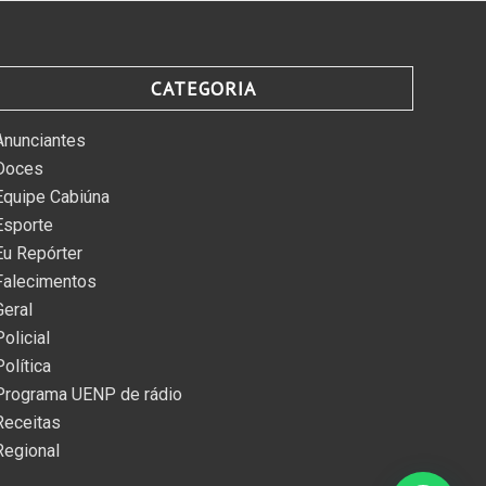
CATEGORIA
Anunciantes
Doces
Equipe Cabiúna
Esporte
Eu Repórter
Falecimentos
Geral
Policial
Política
Programa UENP de rádio
Receitas
Regional