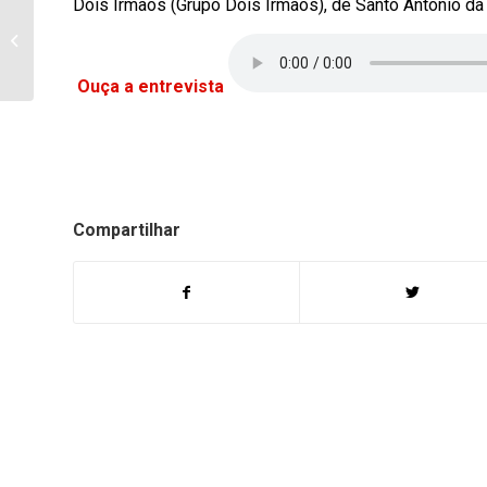
Dois Irmãos (Grupo Dois Irmãos), de Santo Antônio da 
ANDIRÁ: TRÁFICO DE
DROGAS E
RECEPTAÇÃO
QUALIFICADA
Ouça a entrevista
Compartilhar