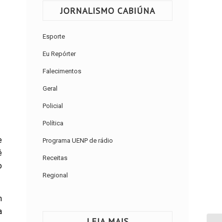
JORNALISMO CABIÚNA
Esporte
Eu Repórter
Falecimentos
Geral
Policial
Política
e
Programa UENP de rádio
é
Receitas
o
Regional
m
a
LEIA MAIS