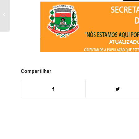
Polícia Civil de
Bandeirantes queima
488 quilos de maconha
aprendidos na B...
Compartilhar