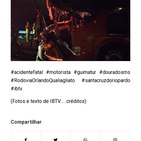
#acidentefatal #motorista #guimatur #douradosms
#RodoviaOrlandoQualiagliato #santacruzdoriopardo
#ibtv
(Fotos e texto de IBTV……créditos)
Compartilhar