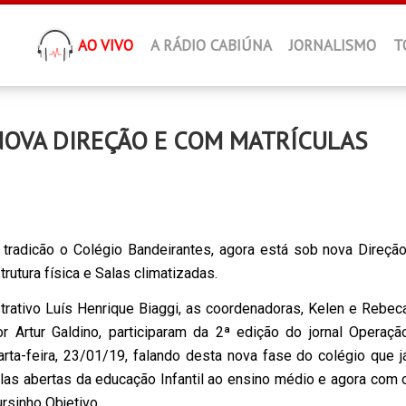
AO VIVO
A RÁDIO CABIÚNA
JORNALISMO
T
NOVA DIREÇÃO E COM MATRÍCULAS
radicão o Colégio Bandeirantes, agora está sob nova Direção
utura física e Salas climatizadas.
strativo Luís Henrique Biaggi, as coordenadoras, Kelen e Rebec
or Artur Galdino, participaram da 2ª edição do jornal Operaçã
rta-feira, 23/01/19, falando desta nova fase do colégio que j
las abertas da educação Infantil ao ensino médio e agora com 
rsinho Objetivo.