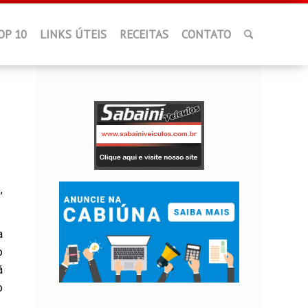
OP 10
LINKS ÚTEIS
RECEITAS
CONTATO
,
a
o
á
o