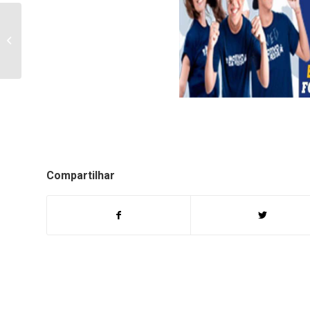
Abertas inscrições para
matriculas no projeto
Usina da Cidadania de
Bande...
Compartilhar