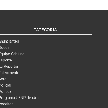
CATEGORIA
Anunciantes
Doces
Equipe Cabiúna
Esporte
Eu Repórter
Falecimentos
Geral
Policial
Política
Programa UENP de rádio
Receitas