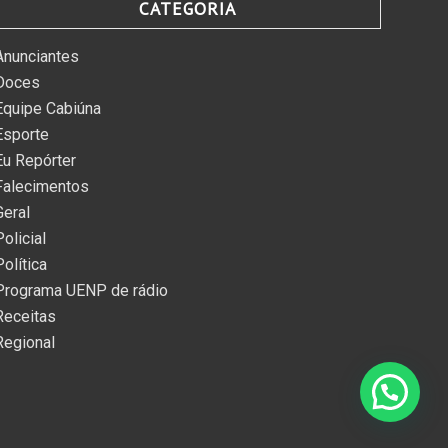
CATEGORIA
Anunciantes
Doces
Equipe Cabiúna
Esporte
Eu Repórter
Falecimentos
Geral
Policial
Política
Programa UENP de rádio
Receitas
Regional