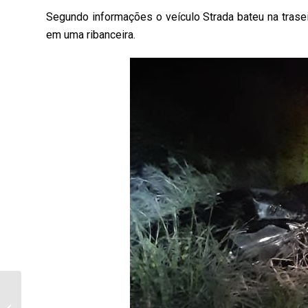
Segundo informações o veículo Strada bateu na trasei
em uma ribanceira.
Elemento é preso pela
PM após tomar arma de