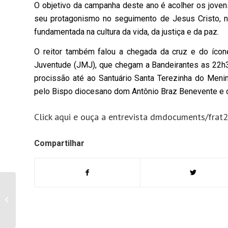
O objetivo da campanha deste ano é acolher os jove
seu protagonismo no seguimento de Jesus Cristo, na
fundamentada na cultura da vida, da justiça e da paz.
O reitor também falou a chegada da cruz e do ícon
Juventude (JMJ), que chegam a Bandeirantes as 22h30
procissão até ao Santuário Santa Terezinha do Men
pelo Bispo diocesano dom Antônio Braz Benevente e d
Click aqui e ouça a entrevista dmdocuments/fra
Compartilhar
São Paulo enfrenta
Ituano para manter
chance de liderar
Paulista e “reanimar”...