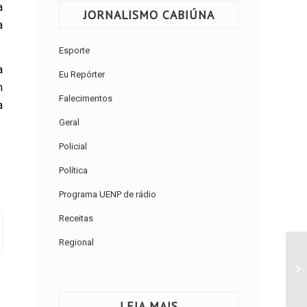
a
JORNALISMO CABIÚNA
a
Esporte
a
Eu Repórter
m
Falecimentos
a
Geral
Policial
Política
Programa UENP de rádio
Receitas
Regional
LEIA MAIS