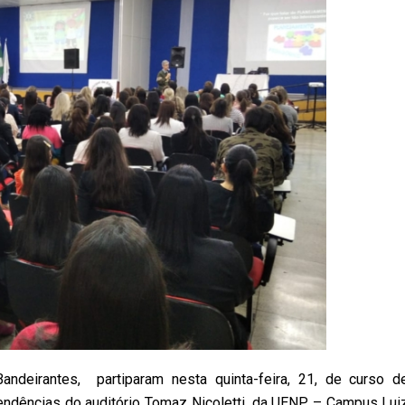
andeirantes, partiparam nesta quinta-feira, 21, de curso d
endências do auditório Tomaz Nicoletti, da UENP – Campus Lui