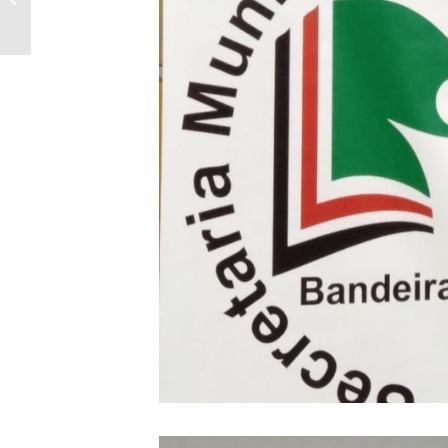
e uma pistola em
Cornélio Procó...