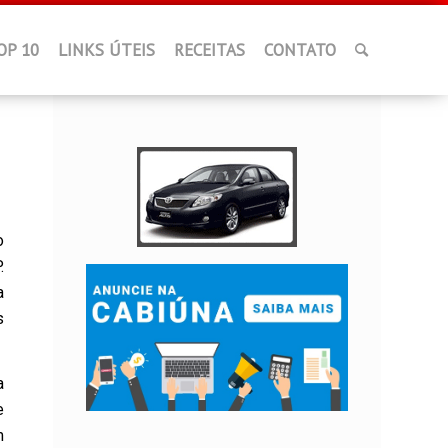
OP 10
LINKS ÚTEIS
RECEITAS
CONTATO
o
.
a
s
a
e
m