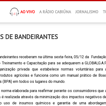
AO VIVO
A RÁDIO CABIÚNA
JORNALISMO
T
S DE BANDEIRANTES
ndeirantes receberam na última sexta-feira, 05/12 da Fundaçã
o Treinamento e Capacitação para se adequarem a GLOBALG.A.P
nização privada que estabelece normas voluntárias para 
produtos agrícolas e funciona como um manual prático de Boa
as (BPA) em todos os lugares do mundo.
 norma elaborada para reafirmar perante os consumidores que 
a é realizada através da minimização dos impactos negativos d
 do uso de insumos químicos e garantia de uma abordage