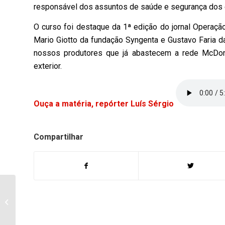
responsável dos assuntos de saúde e segurança dos
O curso foi destaque da 1ª edição do jornal Operaçã
Mario Giotto da fundação Syngenta e Gustavo Faria d
nossos produtores que já abastecem a rede McDona
exterior.
Ouça a matéria, repórter Luís Sérgio
Compartilhar
Cartórios paranaenses
passam a emitir RG’s a
partir de 2015