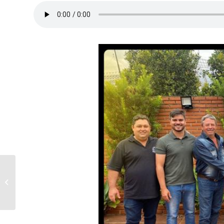
Chapa “Fábio Néia e
Ricardo Campos”,
vence a eleição para
reitoria da...