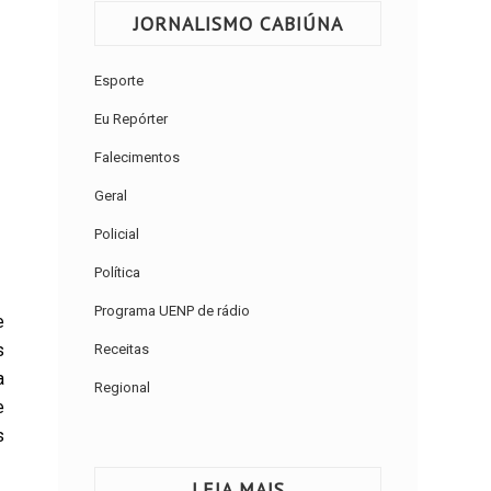
JORNALISMO CABIÚNA
Esporte
Eu Repórter
Falecimentos
Geral
Policial
Política
Programa UENP de rádio
e
s
Receitas
a
Regional
e
s
LEIA MAIS