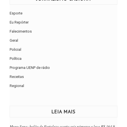
Esporte
Eu Repórter
Falecimentos
Geral
Policial
Política
Programa UENP de rádio
Receitas
Regional
LEIA MAIS
Mega-Sena: bolão de Fortaleza acerta seis números e leva R$ 164,9