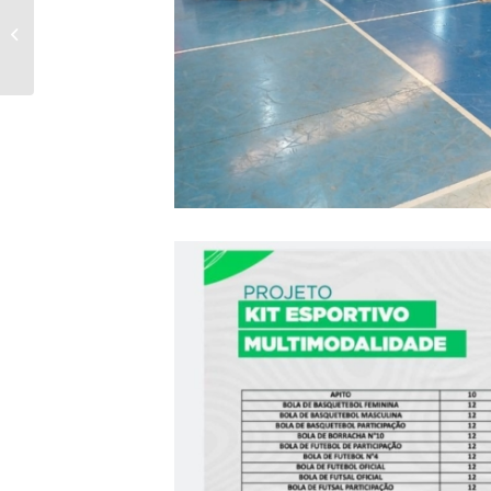
Colisão auto x moto em
Bandeirantes deixa um
jovem ferido