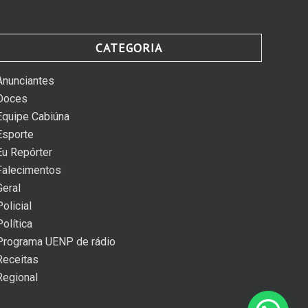
CATEGORIA
Anunciantes
Doces
Equipe Cabiúna
Esporte
Eu Repórter
Falecimentos
Geral
Policial
Política
Programa UENP de rádio
Receitas
Regional