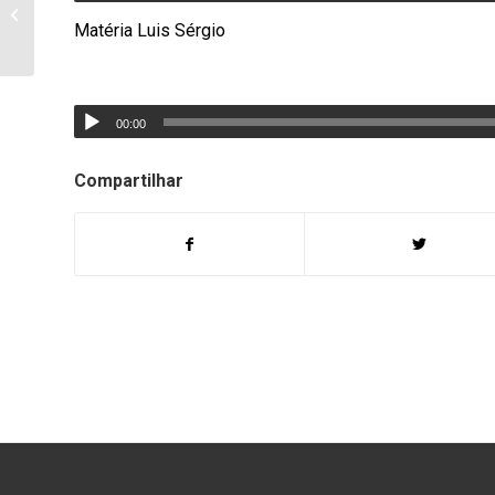
Colação de Grau do
Colégio Ecel 2019
Matéria Luis Sérgio
00:00
Compartilhar