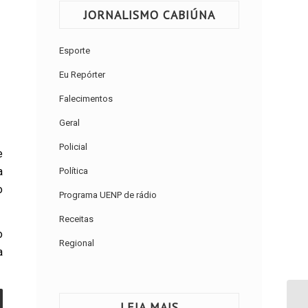
JORNALISMO CABIÚNA
Esporte
Eu Repórter
Falecimentos
Geral
Policial
e
a
Política
o
Programa UENP de rádio
Receitas
o
Regional
a
LEIA MAIS