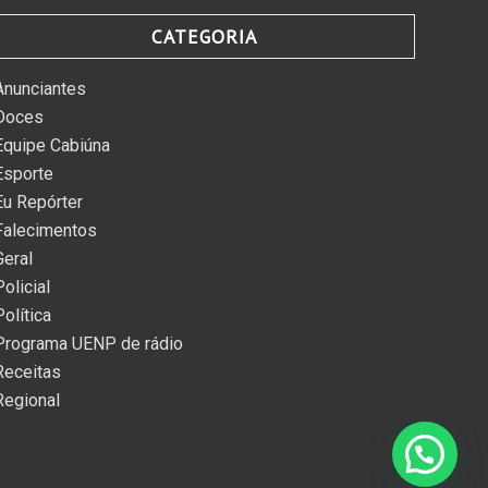
CATEGORIA
Anunciantes
Doces
Equipe Cabiúna
Esporte
Eu Repórter
Falecimentos
Geral
Policial
Política
Programa UENP de rádio
Receitas
Regional