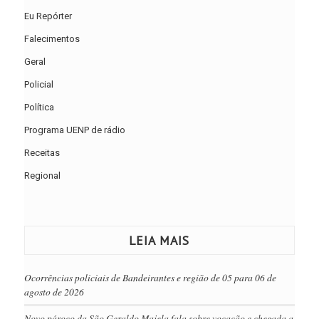
Eu Repórter
Falecimentos
Geral
Policial
Política
Programa UENP de rádio
Receitas
Regional
LEIA MAIS
Ocorrências policiais de Bandeirantes e região de 05 para 06 de
agosto de 2026
Novo pároco da São Geraldo Majela fala sobre vocação e chegada a