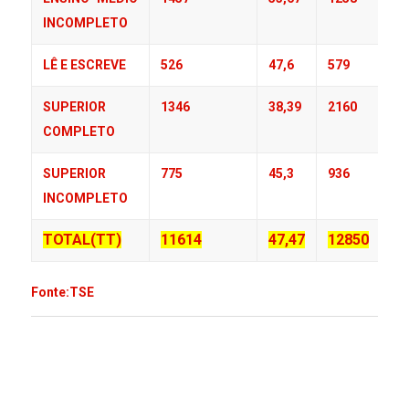
INCOMPLETO
LÊ E ESCREVE
526
47,6
579
SUPERIOR
1346
38,39
2160
COMPLETO
SUPERIOR
775
45,3
936
INCOMPLETO
TOTAL(TT)
11614
47,47
12850
Fonte:TSE