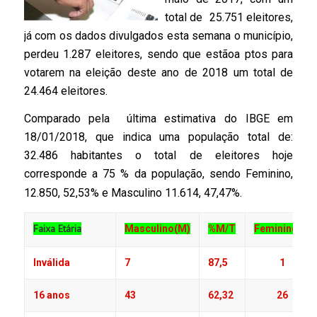
total de 25.751 eleitores,
já com os dados divulgados esta semana o município,
perdeu 1.287 eleitores, sendo que estãoa ptos para
votarem na eleição deste ano de 2018 um total de
24.464 eleitores.
Comparado pela última estimativa do IBGE em
18/01/2018, que indica uma população total de:
32.486 habitantes o total de eleitores hoje
corresponde a 75 % da população, sendo Feminino,
12.850, 52,53% e Masculino 11.614, 47,47%.
Faixa Etária
Masculino(M)
%M/T
Feminino(F)
Inválida
7
87,5
1
16 anos
43
62,32
26