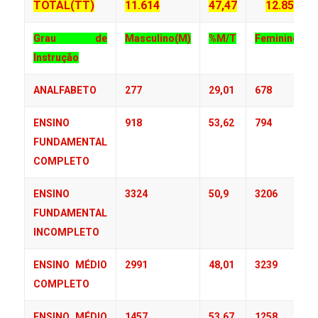
TOTAL(TT)
11.614
47,47
12.850
Grau de
Masculino(M)
%M/T
Feminino(F)
Instrução
ANALFABETO
277
29,01
678
ENSINO
918
53,62
794
FUNDAMENTAL
COMPLETO
ENSINO
3324
50,9
3206
FUNDAMENTAL
INCOMPLETO
ENSINO MÉDIO
2991
48,01
3239
COMPLETO
ENSINO MÉDIO
1457
53,67
1258