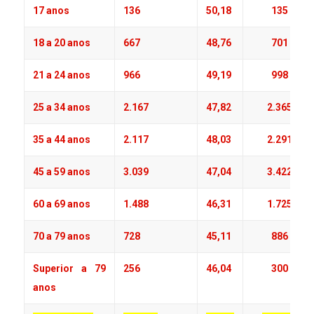
17 anos
136
50,18
135
18 a 20 anos
667
48,76
701
21 a 24 anos
966
49,19
998
25 a 34 anos
2.167
47,82
2.365
35 a 44 anos
2.117
48,03
2.291
45 a 59 anos
3.039
47,04
3.422
60 a 69 anos
1.488
46,31
1.725
70 a 79 anos
728
45,11
886
Superior a 79
256
46,04
300
anos