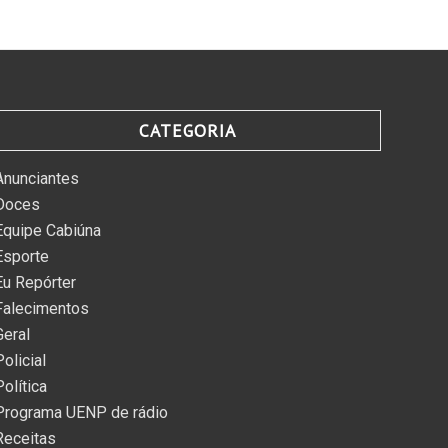
CATEGORIA
Anunciantes
Doces
Equipe Cabiúna
Esporte
Eu Repórter
Falecimentos
Geral
Policial
Política
Programa UENP de rádio
Receitas