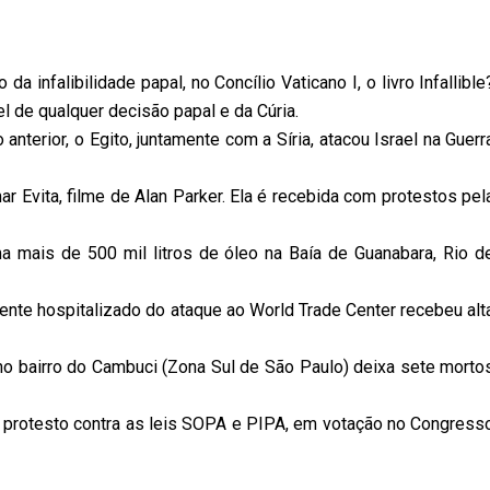
 infalibilidade papal, no Concílio Vaticano I, o livro Infallible
el de qualquer decisão papal e da Cúria.
nterior, o Egito, juntamente com a Síria, atacou Israel na Guerr
r Evita, filme de Alan Parker. Ela é recebida com protestos pel
mais de 500 mil litros de óleo na Baía de Guanabara, Rio d
nte hospitalizado do ataque ao World Trade Center recebeu alt
o bairro do Cambuci (Zona Sul de São Paulo) deixa sete morto
 protesto contra as leis SOPA e PIPA, em votação no Congress