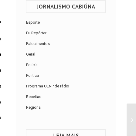
JORNALISMO CABIÚNA
?
Esporte
Eu Repórter
a
Falecimentos
a
Geral
Policial
e
Política
a
Programa UENP de rádio
Receitas
s
Regional
o
LEIA MAIS