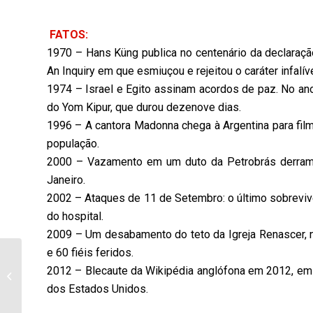
FATOS:
1970 – Hans Küng publica no centenário da declaração da
An Inquiry em que esmiuçou e rejeitou o caráter infalív
1974 – Israel e Egito assinam acordos de paz. No ano a
do Yom Kipur, que durou dezenove dias.
1996 – A cantora Madonna chega à Argentina para filma
população.
2000 – Vazamento em um duto da Petrobrás derrama 
Janeiro.
2002 – Ataques de 11 de Setembro: o último sobrevive
do hospital.
2009 – Um desabamento do teto da Igreja Renascer, n
e 60 fiéis feridos.
Trabalhos da
2012 – Blecaute da Wikipédia anglófona em 2012, em
Associação de
Proteção dos Animais
dos Estados Unidos.
de Bandeirantes