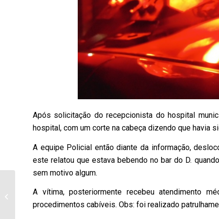
Após solicitação do recepcionista do hospital mun
hospital, com um corte na cabeça dizendo que havia si
A equipe Policial então diante da informação, desloc
este relatou que estava bebendo no bar do D. quando 
sem motivo algum.
Chefe do NRE fala de
A vítima, posteriormente recebeu atendimento méd
sua gestão e das
perspectivas para a
procedimentos cabíveis. Obs: foi realizado patrulhamen
educação em 20...