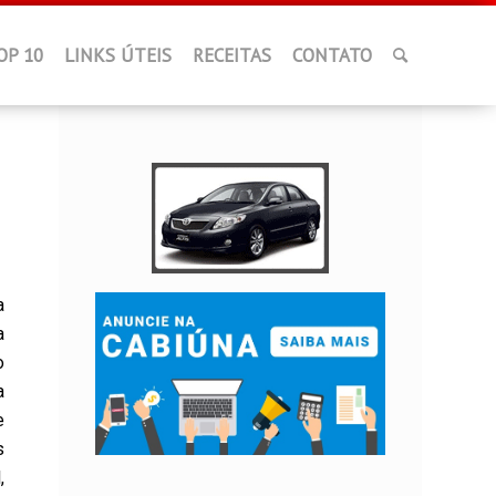
OP 10
LINKS ÚTEIS
RECEITAS
CONTATO
a
a
o
a
e
s
,