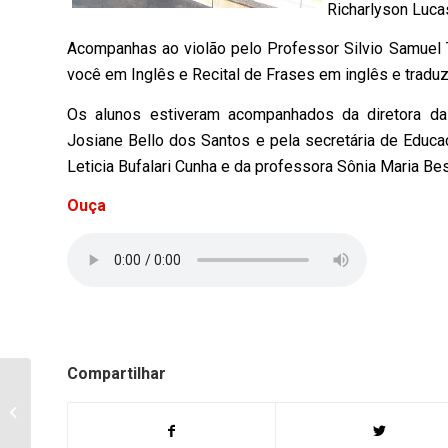
Richarlyson Lucas
Acompanhas ao violão pelo Professor Silvio Samuel T
você em Inglês e Recital de Frases em inglês e traduz
Os alunos estiveram acompanhados da diretora da
Josiane Bello dos Santos e pela secretária de Educaç
Leticia Bufalari Cunha e da professora Sônia Maria Be
Ouça
Compartilhar
Confirmado 1º caso da
gripe H1N1 em
Bandeirantes, neste
sábado,12, tem Dia...