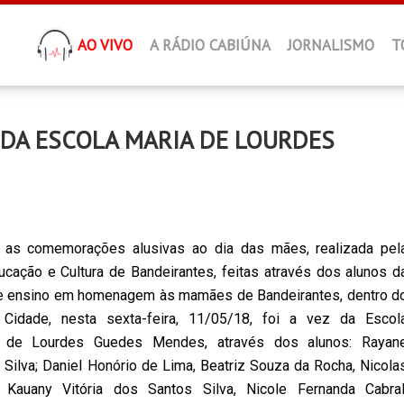
AO VIVO
A RÁDIO CABIÚNA
JORNALISMO
T
DA ESCOLA MARIA DE LOURDES
 as comemorações alusivas ao dia das mães, realizada pel
ucação e Cultura de Bandeirantes, feitas através dos alunos d
de ensino em homenagem às mamães de Bandeirantes, dentro d
 Cidade, nesta sexta-feira, 11/05/18, foi a vez da Escol
a de Lourdes Guedes Mendes, através dos alunos: Rayan
a Silva; Daniel Honório de Lima, Beatriz Souza da Rocha, Nicola
 Kauany Vitória dos Santos Silva, Nicole Fernanda Cabral