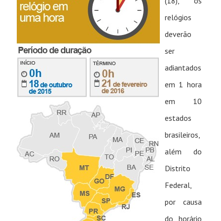
(18), os
relógios
deverão
ser
adiantados
em 1 hora
em 10
estados
brasileiros,
além do
Distrito
Federal,
por causa
do horário