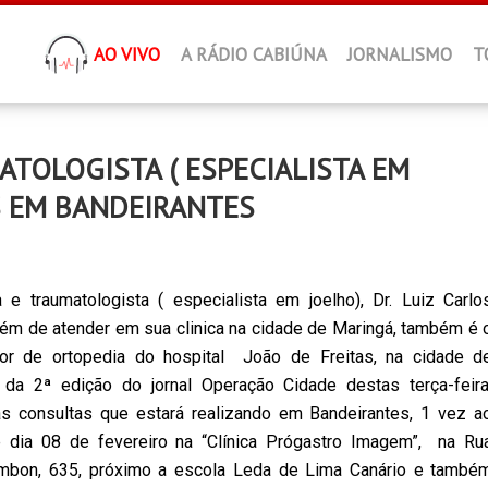
AO VIVO
A RÁDIO CABIÚNA
JORNALISMO
T
TOLOGISTA ( ESPECIALISTA EM
S EM BANDEIRANTES
e traumatologista ( especialista em joelho), Dr. Luiz Carlo
além de atender em sua clinica na cidade de Maringá, também é 
or de ortopedia do hospital João de Freitas, na cidade d
u da 2ª edição do jornal Operação Cidade destas terça-feira
as consultas que estará realizando em Bandeirantes, 1 vez a
te dia 08 de fevereiro na “Clínica Prógastro Imagem”, na Ru
mbon, 635, próximo a escola Leda de Lima Canário e també