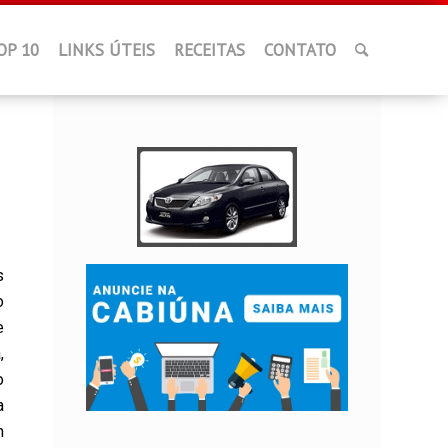
OP 10
LINKS ÚTEIS
RECEITAS
CONTATO
s
o
e
,
o
a
m