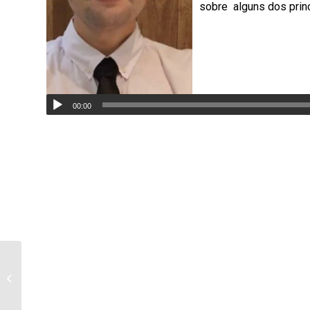
sobre alguns dos princ
00:00
Câmara de Vareadores
de Bandeirantes realiza
a 1ª sessão ordinária
de início...