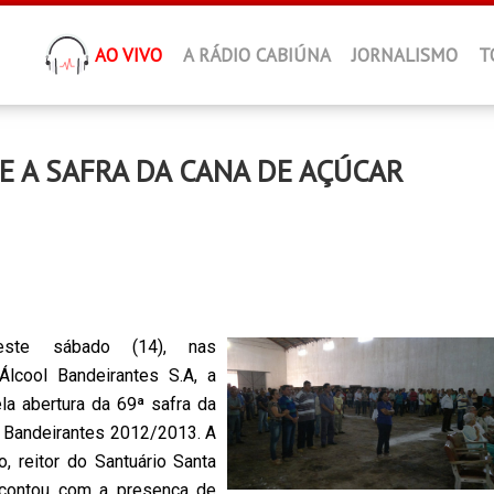
AO VIVO
A RÁDIO CABIÚNA
JORNALISMO
T
E A SAFRA DA CANA DE AÇÚCAR
ste sábado (14), nas
lcool Bandeirantes S.A, a
a abertura da 69ª safra da
 Bandeirantes 2012/2013. A
, reitor do Santuário Santa
 contou com a presença de