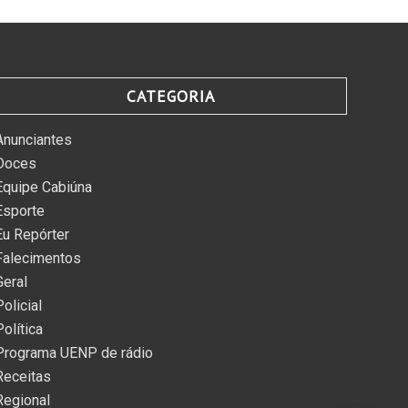
CATEGORIA
Anunciantes
Doces
Equipe Cabiúna
Esporte
Eu Repórter
Falecimentos
Geral
Policial
Política
Programa UENP de rádio
Receitas
Regional