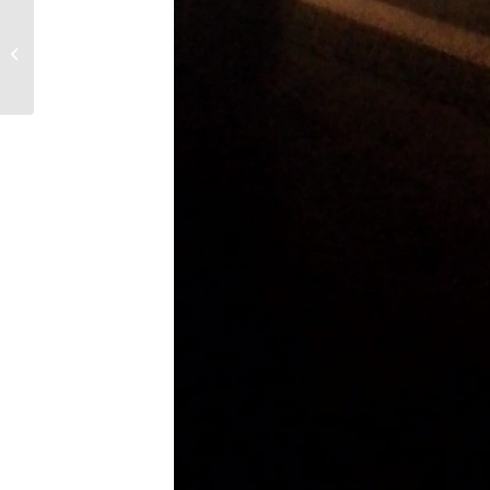
Direção da Santa Casa
de Bandeirantes
esclarece sobre
demora no
atendimento...