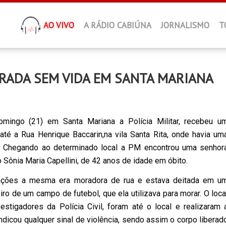
AO VIVO
A RÁDIO CABIÚNA
JORNALISMO
T
RADA SEM VIDA EM SANTA MARIANA
mingo (21) em Santa Mariana a Polícia Militar, recebeu u
até a Rua Henrique Baccarin,na vila Santa Rita, onde havia um
. Chegando ao determinado local a PM encontrou uma senhor
 Sônia Maria Capellini, de 42 anos de idade em óbito.
ações a mesma era moradora de rua e estava deitada em u
ro de um campo de futebol, que ela utilizava para morar. O loca
vestigadores da Polícia Civil, foram até o local e realizaram 
indicou qualquer sinal de violência, sendo assim o corpo liberad