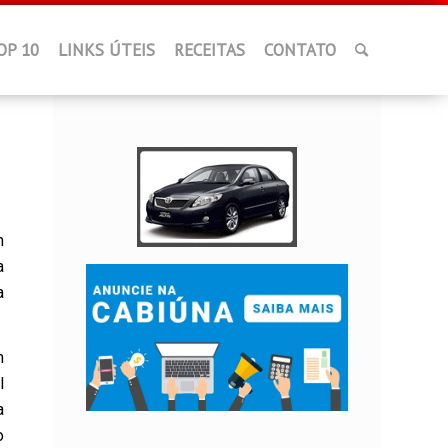
OP 10
LINKS ÚTEIS
RECEITAS
CONTATO
m
a
a
m
l
a
o