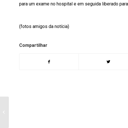
para um exame no hospital e em seguida liberado para 
(fotos amigos da notícia)
Compartilhar
Secretário do trabalho
fala de vagas de
emprego e das
perspectivas para 20...