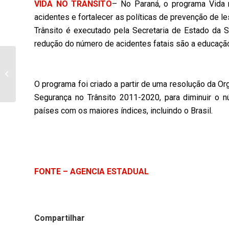
VIDA NO TRÂNSITO
– No Paraná, o programa Vida n
acidentes e fortalecer as políticas de prevenção de l
Trânsito é executado pela Secretaria de Estado da S
redução do número de acidentes fatais são a educação,
Morador de Itambaracá
bate o carro em poste
de iluminação em
O programa foi criado a partir de uma resolução da O
Bandeirantes...
Segurança no Trânsito 2011-2020, para diminuir o 
países com os maiores índices, incluindo o Brasil.
FONTE – AGENCIA ESTADUAL
Compartilhar