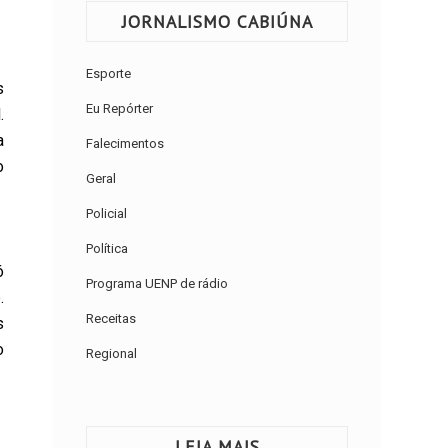
JORNALISMO CABIÚNA
Esporte
s
Eu Repórter
.
a
Falecimentos
o
Geral
Policial
Política
ó
Programa UENP de rádio
.
Receitas
s
o
Regional
LEIA MAIS