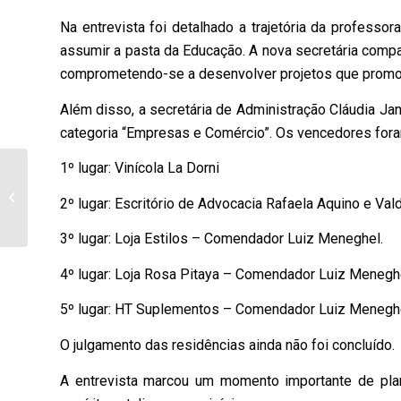
Na entrevista foi detalhado a trajetória da professo
assumir a pasta da Educação. A nova secretária compar
comprometendo-se a desenvolver projetos que promov
Além disso, a secretária de Administração Cláudia Ja
categoria “Empresas e Comércio”. Os vencedores for
1º lugar: Vinícola La Dorni
Natal Solidário:
Robertinho Trindade
2º lugar: Escritório de Advocacia Rafaela Aquino e Val
Promove Alegria para
Crianças e Famílias...
3º lugar: Loja Estilos – Comendador Luiz Meneghel.
4º lugar: Loja Rosa Pitaya – Comendador Luiz Meneghel
5º lugar: HT Suplementos – Comendador Luiz Meneghe
O julgamento das residências ainda não foi concluído.
A entrevista marcou um momento importante de plan