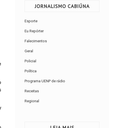
JORNALISMO CABIÚNA
Esporte
Eu Repórter
Falecimentos
Geral
Policial
e
Política
Programa UENP de rádio
o
s
Receitas
Regional
V
LEIA MAIS
o