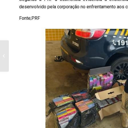
desenvolvido pela corporação no enfrentamento aos cr
Fonte;PRF
Acidente na PR-092
deixa dois motoristas
feridos em Andirá