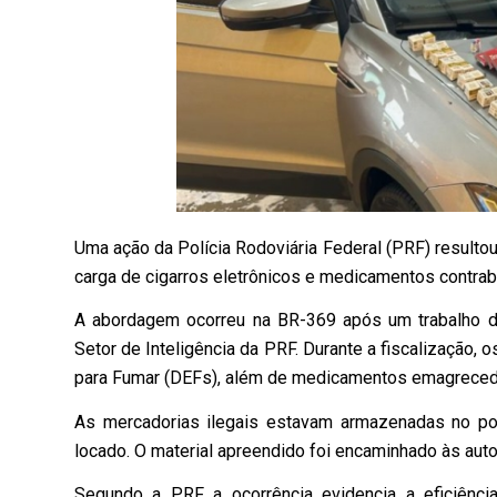
Uma ação da Polícia Rodoviária Federal (PRF) resulto
carga de cigarros eletrônicos e medicamentos contra
A abordagem ocorreu na BR-369 após um trabalho de
Setor de Inteligência da PRF. Durante a fiscalização, 
para Fumar (DEFs), além de medicamentos emagrecedo
As mercadorias ilegais estavam armazenadas no po
locado. O material apreendido foi encaminhado às au
Segundo a PRF a ocorrência evidencia a eficiênci