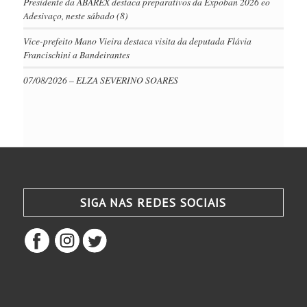
Presidente da ABAREX destaca preparativos da Expoban 2026 eo
Adesivaço, neste sábado (8)
Vice-prefeito Mano Vieira destaca visita da deputada Flávia
Francischini a Bandeirantes
07/08/2026 – ELZA SEVERINO SOARES
SIGA NAS REDES SOCIAIS