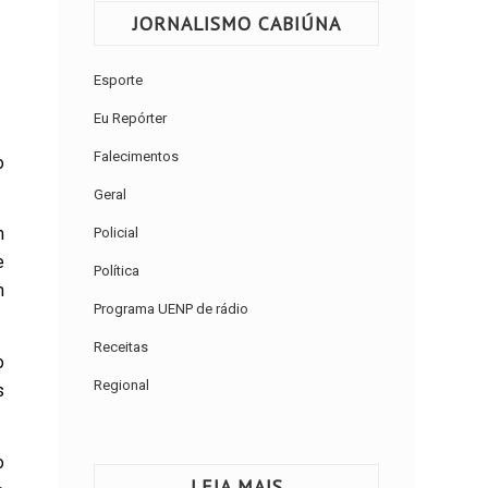
JORNALISMO CABIÚNA
Esporte
Eu Repórter
Falecimentos
o
Geral
m
Policial
e
Política
m
Programa UENP de rádio
Receitas
o
Regional
s
o
LEIA MAIS