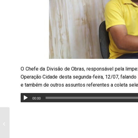
O Chefe da Divisão de Obras, responsável pela limpe
Operação Cidade desta
segunda-feira, 12/07
, falando
e também de outros assuntos referentes a coleta selet
00:00
Secretária de Saúde de
Santa Mariana, Tatiani
Sabaini, fala dos
trabalhos...