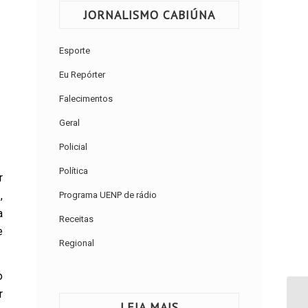
JORNALISMO CABIÚNA
Esporte
Eu Repórter
Falecimentos
Geral
Policial
Política
r
,
Programa UENP de rádio
a
Receitas
e
Regional
o
r
LEIA MAIS