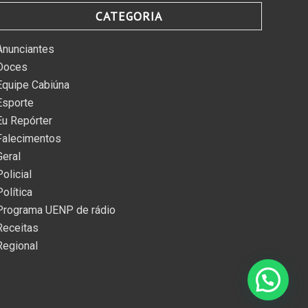
CATEGORIA
Anunciantes
Doces
Equipe Cabiúna
Esporte
Eu Repórter
Falecimentos
Geral
Policial
Política
Programa UENP de rádio
Receitas
Regional