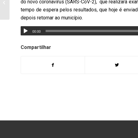
do novo coronavírus (SARS-CoV-2), que realizará ex
arma d refogo em Santa
Mariana
tempo de espera pelos resultados, que hoje é enviado
depois retornar ao município.
00:00
Compartilhar