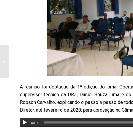
Jovens sofrem acidente
na BR 369 em
Bandeirantes na noite
de quarta-feira (...
A reunião foi destaque da 1ª edição do jornal Opera
supervisor técnico da DRZ, Daniel Souza Lima e do 
Robson Carvalho, explicando o passo a passo de todo 
Diretor, até fevereiro de 2020, para aprovação na Câma
00:00