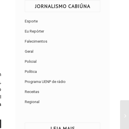
JORNALISMO CABIÚNA
Esporte
Eu Repórter
Falecimentos
Geral
Policial
Política
m
,
Programa UENP de rádio
o
Receitas
l
Regional
a
LEIA MAIS