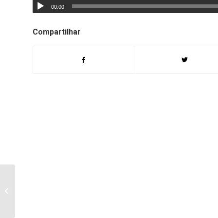
00:00
Compartilhar
Agente do
desenvolvimento fala
da Fomento do Paraná
e suas linhas de créd...