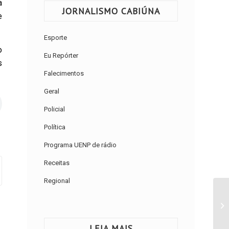
a
JORNALISMO CABIÚNA
e
Esporte
o
Eu Repórter
s
Falecimentos
Geral
Policial
Política
Programa UENP de rádio
Receitas
Regional
LEIA MAIS