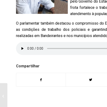
pelo Governo do Estad
frota fortalece o tra
atendimento à popula
O parlamentar também destacou o compromisso do Es
as condições de trabalho dos policiais e garantin
realizadas em Bandeirantes e nos municípios atendid
Compartilhar
Homem é preso com
102 celulares avaliados
em cerca de R$ 500 mil
na BR-369...