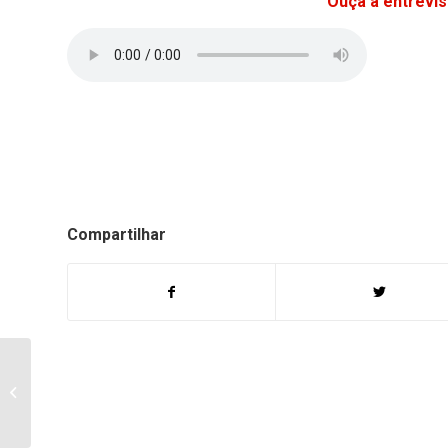
Ouça a entrevi
Compartilhar
ALUNOS DA ESCOLA
SANTA TEREZINHA
FAZEM MENSAGEM ÀS
MAMÃES 2018