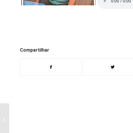
Compartilhar
Treze pessoas
morreram em grave
acidente, envolvendo
vários carros em