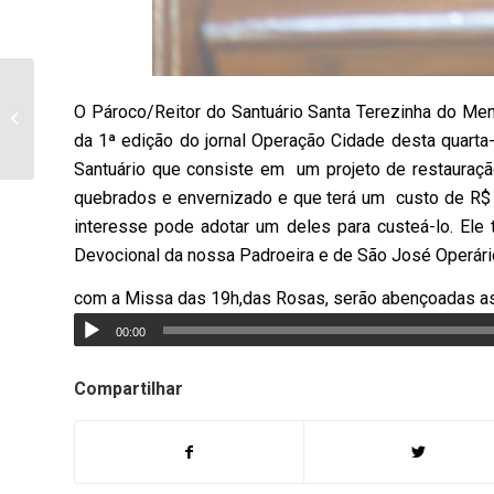
Boletim de
O Pároco/Reitor do Santuário Santa Terezinha do Men
acompanhamento
diário, quinta-feira,
da 1ª edição do jornal Operação Cidade desta quarta
29/04, dos casos de
Santuário que consiste em um projeto de restauraç
Coronavírus...
quebrados e envernizado e que terá um custo de R$ 
interesse pode adotar um deles para custeá-lo. E
Devocional da nossa Padroeira e de São José Operári
com a Missa das 19h,das Rosas, serão abençoadas as c
00:00
Compartilhar