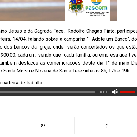
ino Jesus e da Sagrada Face, Rodolfo Chagas Pinto, participo
-feira, 14/04, falando sobre a campanha ” Adote um Banco”, d
ão dos bancos da Igreja, onde serão concertados os que estã
300,00, cada um, sendo que cada família, ou empresa que tive
le tambem destacou as comemorações deste dia 1° de maio Di
o Santa Missa e Novena de Santa Terezinha às 8h, 17h e 19h
arteira de trabalho.
00:00