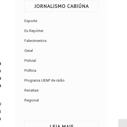
JORNALISMO CABIÚNA
Esporte
Eu Repórter
Falecimentos
Geral
Policial
a
s
Política
a
Programa UENP de rádio
a
Receitas
Regional
i
s
s
LEIA MAIS