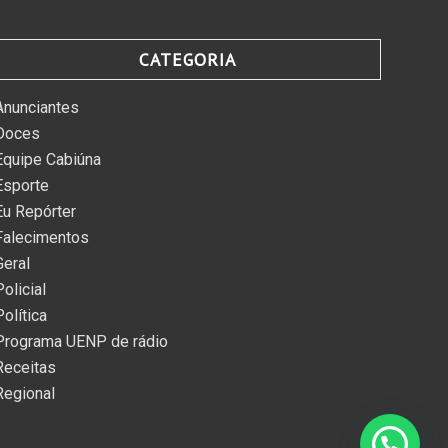
CATEGORIA
Anunciantes
Doces
Equipe Cabiúna
Esporte
Eu Repórter
Falecimentos
Geral
Policial
Política
Programa UENP de rádio
Receitas
Regional