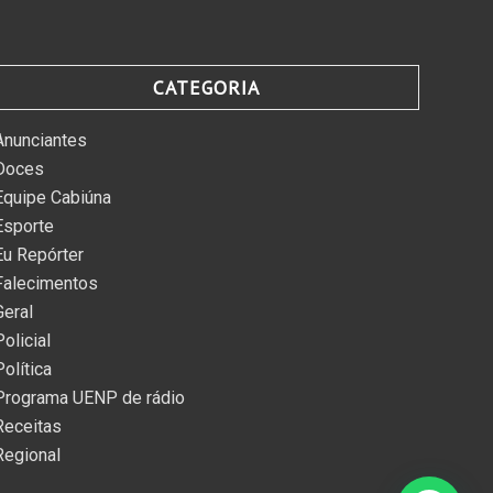
CATEGORIA
Anunciantes
Doces
Equipe Cabiúna
Esporte
Eu Repórter
Falecimentos
Geral
Policial
Política
Programa UENP de rádio
Receitas
Regional