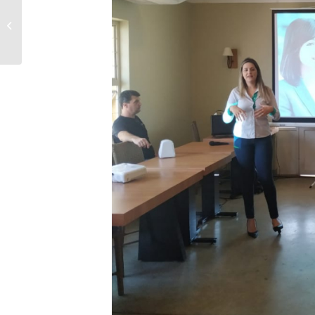
PM e equipes de
resgate fazem
atendimento no Bairro
Habitar Brasil em
Bande...